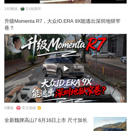
140
播放
EV姐聊车
升级Momenta R7，大众ID.ERA 9X能逃出深圳地狱窄
巷？
09:13
0
播放
车主指南
全新魏牌高山7 6月16日上市 尺寸加长