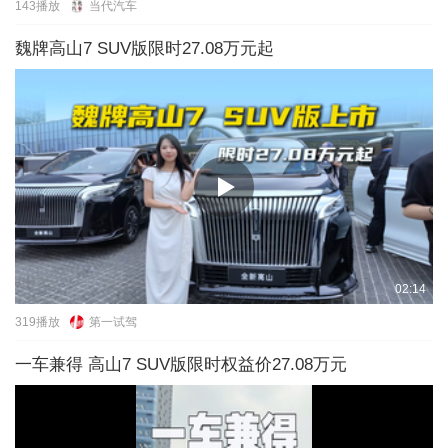
143
播放
当代汽车
魏牌高山7 SUV版限时27.08万元起
02:14
319
播放
第一试驾
一车兼得 高山7 SUV版限时权益价27.08万元