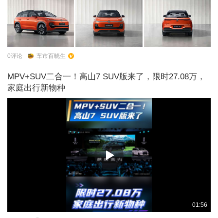
0
评论
车市百晓生
MPV+SUV二合一！高山7 SUV版来了，限时27.08万，
家庭出行新物种
01:56