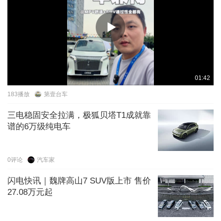
01:42
183
播放
第壹台车
三电稳固安全拉满，极狐贝塔T1成就靠
谱的6万级纯电车
0
评论
汽车家
闪电快讯｜魏牌高山7 SUV版上市 售价
27.08万元起