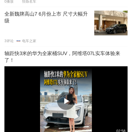
0
播放
恒烁名车
全新魏牌高山7 6月份上市 尺寸大幅升
级
3
评论
电车之家
轴距快3米的华为全家桶SUV，阿维塔07L实车体验来
了！
02:58