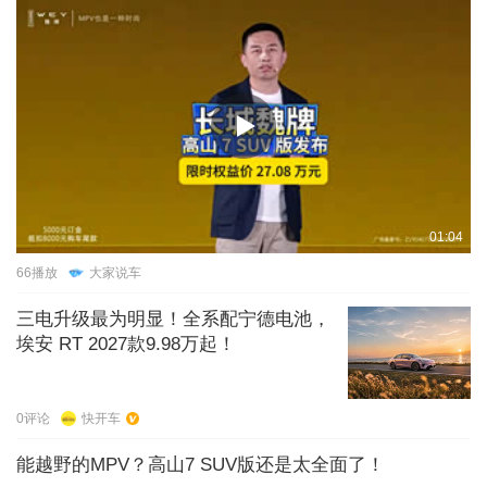
01:04
66
播放
大家说车
三电升级最为明显！全系配宁德电池，
埃安 RT 2027款9.98万起！
0
评论
快开车
能越野的MPV？高山7 SUV版还是太全面了！