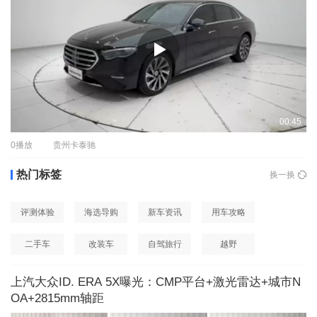
00:45
0
播放
贵州卡泰驰
热门标签
换一换
评测体验
海选导购
新车资讯
用车攻略
二手车
改装车
自驾旅行
越野
上汽大众ID. ERA 5X曝光：CMP平台+激光雷达+城市N
OA+2815mm轴距