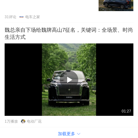
31
评论
电车之家
魏总亲自下场给魏牌高山7征名，关键词：全场景、时尚
生活方式
01:27
1万
播放
电动厂花
加载更多