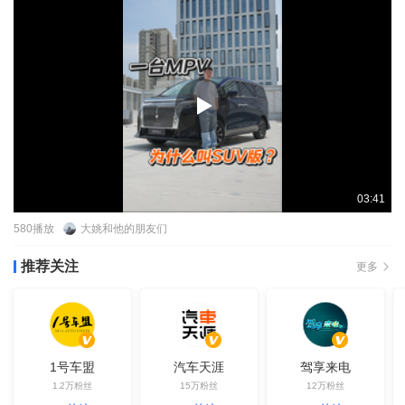
03:41
580
播放
大姚和他的朋友们
推荐关注
更多
1号车盟
汽车天涯
驾享来电
1.2万
粉丝
15万
粉丝
12万
粉丝