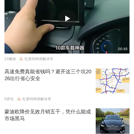
00:49
23
播放
红星特种讲解冰哥
高速免费真能省钱吗？避开这三个坑20
26出行省心安全
0
评论
红星特种讲解冰哥
蒙迪欧降价见效月销五千，凭什么能成
市场黑马