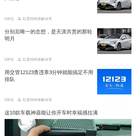
0
评论
红星特种讲解冰哥
分别后唯一的念想，是天涯共赏的那轮
明月
0
评论
红星特种讲解冰哥
用交管12123查违章3分钟就能搞定不用
排队
0
评论
红星特种讲解冰哥
这10款车载神器能让你开车时幸福感拉满