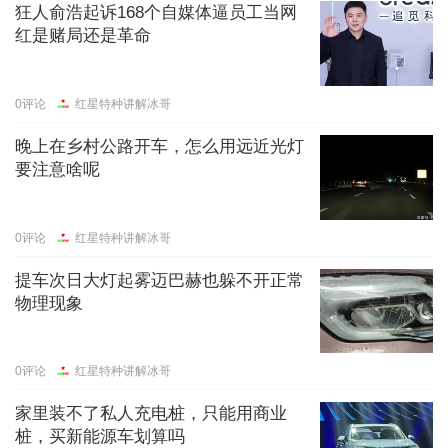
狂人俞浩起诉168个自媒体逼员工当网
红是赌局还是革命
0
评论
红星特种讲解冰哥
晚上在乡村公路开车，怎么用远近光灯
要注意啥呢
0
评论
红星特种讲解冰哥
提车次日大灯起雾迈巴赫也躲不开正常
物理现象
0
评论
红星特种讲解冰哥
家里装不了私人充电桩，只能用商业
桩，买新能源车划算吗