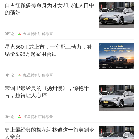
自古红颜多薄命身为才女却成他人口中
的荡妇
0
评论
红星特种讲解冰哥
星光560正式上市，一车配三动力，补
贴价5.98万起家用合适
0
评论
红星特种讲解冰哥
宋词里最经典的《扬州慢》，惊艳千
古，愁得让人心碎
0
评论
红星特种讲解冰哥
史上最经典的梅花诗林逋这一首美到令
人窒息