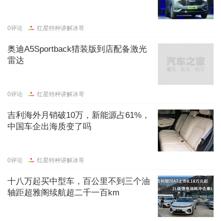
0
评论
红星特种讲解冰哥
奥迪A5Sportback猎装版到店配备激光
雷达
0
评论
红星特种讲解冰哥
吉利海外月销破10万，新能源占61%，
中国车企出海质变了吗
0
评论
红星特种讲解冰哥
十八万起买中型车，百公里不到三个油
轴距超雅阁续航超二千一百km