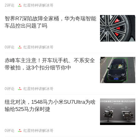
2
评论
红星特种讲解冰哥
智界R7深陷故障全家桶，华为奇瑞智能
车品控出问题了吗
0
评论
红星特种讲解冰哥
赤峰车主注意！开车玩手机、不系安全
带被拍，这3个扣分细节你中
0
评论
红星特种讲解冰哥
纽北对决，1548马力小米SU7Ultra为啥
输给525马力保时捷
0
评论
红星特种讲解冰哥