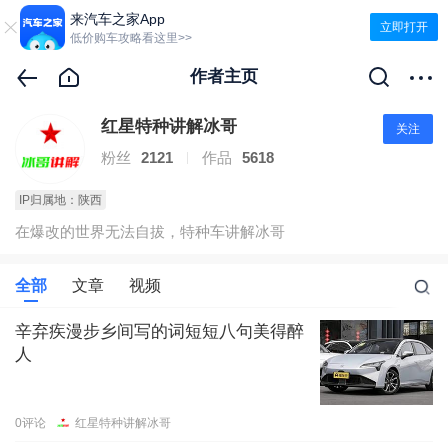
来汽车之家App
立即打开
低价购车攻略看这里>>
作者主页
红星特种讲解冰哥
关注
粉丝
2121
作品
5618
IP归属地：陕西
在爆改的世界无法自拔，特种车讲解冰哥
全部
文章
视频
辛弃疾漫步乡间写的词短短八句美得醉
人
0
评论
红星特种讲解冰哥