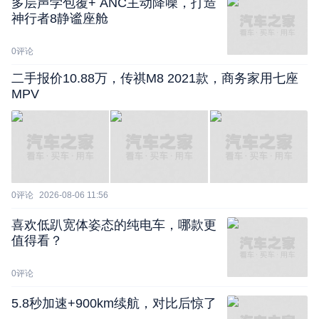
多层声学包覆+ ANC主动降噪，打造
神行者8静谧座舱
0
评论
二手报价10.88万，传祺M8 2021款，商务家用七座
MPV
0
评论
2026-08-06 11:56
喜欢低趴宽体姿态的纯电车，哪款更
值得看？
0
评论
5.8秒加速+900km续航，对比后惊了