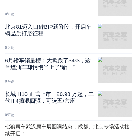
0
评论
北京81迈入口碑BIP新阶段，开启车
辆品质打磨征程
0
评论
6月轿车销量榜：大盘跌了34%，这
台燃油车却悄悄当上了“新王”
0
评论
长城 H10 正式上市，20.98 万起，二
代Hi4插混四驱，可选五/六座
0
评论
七狼房车武汉房车展圆满结束，成都、北京专场活动接
续开启！