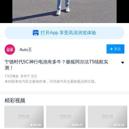
打开App 享受高清浏览体验
关注
Auto王
宁德时代5C神行电池有多牛？极狐阿尔法T5续航实
测！
7.9万
播放
发布于 北京
本内容来自汽车之家创作者，不代表汽车之家的观点和立场。
精彩视频
04:36
06:17
03:15