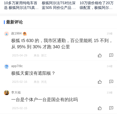
10多万家用纯电车首
极狐阿尔法T5对比深
10万级价格给了20万
选 极狐阿尔法T5真实
蓝S05 同价位产品 谁
级配置，极狐阿尔法T
落地价来了
更胜一筹？
5主打“水桶腰”
最新评论
政1984
25楼
极狐 t5 630 的，我市区通勤，百公里能耗 15 不到，
从 95% 到 30% 才跑 340 公里
2025-04-29
来自 浙江
app7i9c
24楼
极狐天窗没有遮阳板？
2025-02-16
来自 河北
李大福
23楼
一台是个体户一台是国企有的比吗
2025-02-15