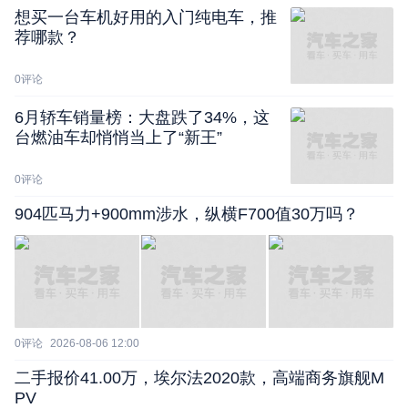
想买一台车机好用的入门纯电车，推
荐哪款？
0
评论
6月轿车销量榜：大盘跌了34%，这
台燃油车却悄悄当上了“新王”
0
评论
904匹马力+900mm涉水，纵横F700值30万吗？
0
评论
2026-08-06 12:00
二手报价41.00万，埃尔法2020款，高端商务旗舰M
PV