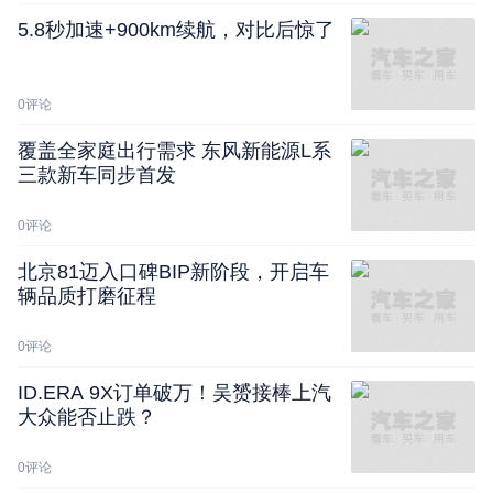
5.8秒加速+900km续航，对比后惊了
0
评论
覆盖全家庭出行需求 东风新能源L系
三款新车同步首发
0
评论
北京81迈入口碑BIP新阶段，开启车
辆品质打磨征程
0
评论
ID.ERA 9X订单破万！吴赟接棒上汽
大众能否止跌？
0
评论