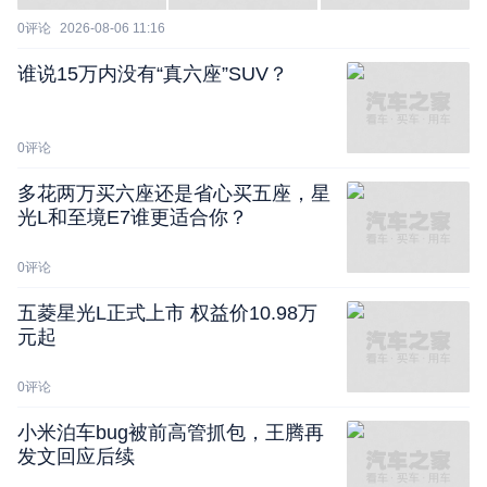
0
评论
2026-08-06 11:16
谁说15万内没有“真六座”SUV？
0
评论
多花两万买六座还是省心买五座，星
光L和至境E7谁更适合你？
0
评论
五菱星光L正式上市 权益价10.98万
元起
0
评论
小米泊车bug被前高管抓包，王腾再
发文回应后续