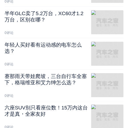
0
评论
半年GLC卖了5.2万台，XC60才1.2
万台，区别在哪？
0
评论
年轻人买好看有运动感的电车怎么
选？
0
评论
赛那雨天带娃爬坡，三台自行车全塞
下，格瑞维亚和艾力绅怎么选？
0
评论
六座SUV别只看座位数！15万内这台
才是真・全家友好
0
评论