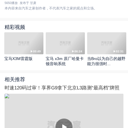
5650
播放
发布于 甘肃
本内容来自汽车之家创作者，不代表汽车之家的观点和立场。
精彩视频
00:49
06:24
02:31
宝马X3M雷霆版
宝马 x3m 原厂哈曼卡
当Bro以为自己的越野
顿音响系统
能力很强时...
相关推荐
时速120码过审！享界G9拿下北京L3路测“最高档”牌照