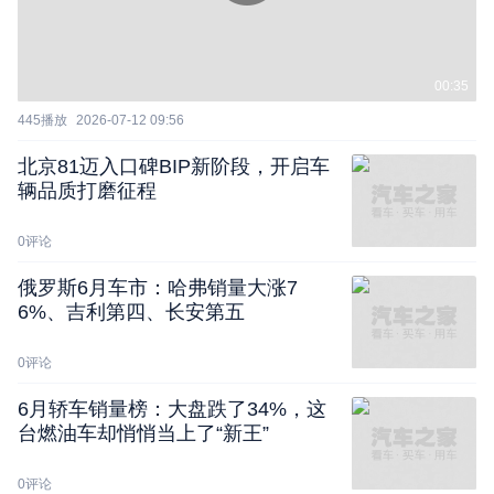
00:35
445
播放
2026-07-12 09:56
北京81迈入口碑BIP新阶段，开启车
辆品质打磨征程
0
评论
俄罗斯6月车市：哈弗销量大涨7
6%、吉利第四、长安第五
0
评论
6月轿车销量榜：大盘跌了34%，这
台燃油车却悄悄当上了“新王”
0
评论